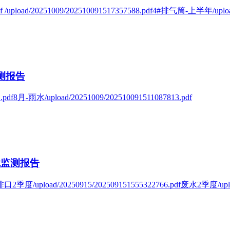
 /upload/20251009/202510091517357588.pdf4#排气筒-上半年/uploa
测报告
df8月-雨水/upload/20251009/202510091511087813.pdf
境监测报告
#排口2季度/upload/20250915/202509151555322766.pdf废水2季度/upl